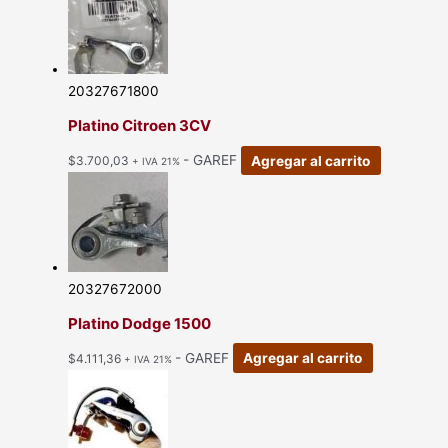
20327671800
Platino Citroen 3CV
- GAREF
Agregar al carrito
$
3.700,03
+ IVA 21%
20327672000
Platino Dodge 1500
- GAREF
Agregar al carrito
$
4.111,36
+ IVA 21%