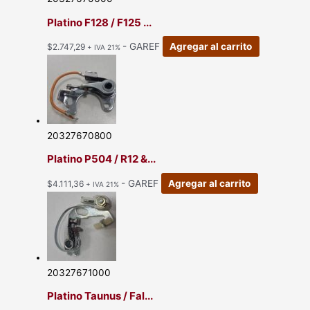
Platino F128 / F125 ...
- GAREF
Agregar al carrito
$
2.747,29
+ IVA 21%
20327670800
Platino P504 / R12 &...
- GAREF
Agregar al carrito
$
4.111,36
+ IVA 21%
20327671000
Platino Taunus / Fal...