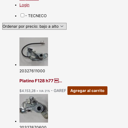
Login
- TECNECO
20327611000
Platino F128 h77 ...
- GAREF
Agregar al carrito
$
4.153,28
+ IVA 21%
20327670600