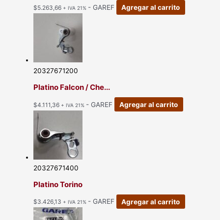
- GAREF
Agregar al carrito
$
5.263,66
+ IVA 21%
20327671200
Platino Falcon / Che...
- GAREF
Agregar al carrito
$
4.111,36
+ IVA 21%
20327671400
Platino Torino
- GAREF
Agregar al carrito
$
3.426,13
+ IVA 21%