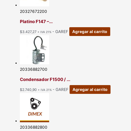
20327672200
Platino F147 –...
- GAREF
Agregar al carrito
$
3.427,27
+ IVA 21%
20336882700
Condensador F1500 / ...
- GAREF
Agregar al carrito
$
2.740,90
+ IVA 21%
20336882800