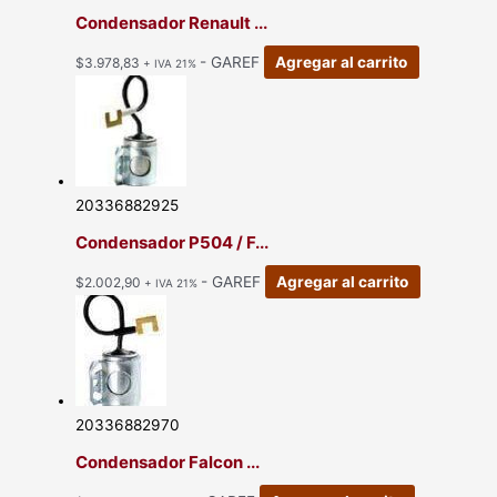
Condensador Renault ...
- GAREF
Agregar al carrito
$
3.978,83
+ IVA 21%
20336882925
Condensador P504 / F...
- GAREF
Agregar al carrito
$
2.002,90
+ IVA 21%
20336882970
Condensador Falcon ...