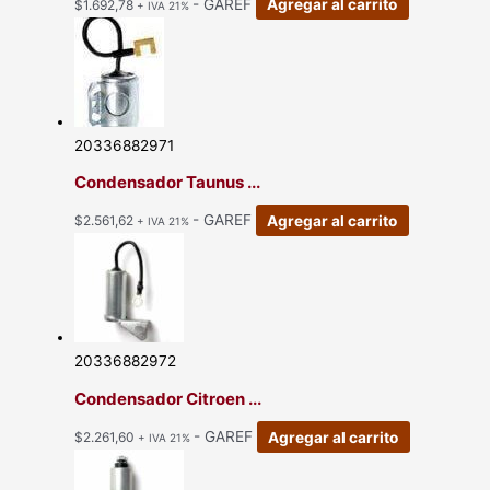
- GAREF
Agregar al carrito
$
1.692,78
+ IVA 21%
20336882971
Condensador Taunus ...
- GAREF
Agregar al carrito
$
2.561,62
+ IVA 21%
20336882972
Condensador Citroen ...
- GAREF
Agregar al carrito
$
2.261,60
+ IVA 21%