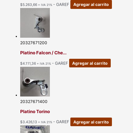
- GAREF
Agregar al carrito
$
5.263,66
+ IVA 21%
20327671200
Platino Falcon / Che...
- GAREF
Agregar al carrito
$
4.111,36
+ IVA 21%
20327671400
Platino Torino
- GAREF
Agregar al carrito
$
3.426,13
+ IVA 21%