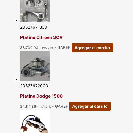
20327671800
Platino Citroen 3CV
- GAREF
Agregar al carrito
$
3.700,03
+ IVA 21%
20327672000
Platino Dodge 1500
- GAREF
Agregar al carrito
$
4.111,36
+ IVA 21%