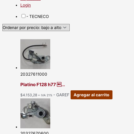
Login
- TECNECO
20327611000
Platino F128 h77 ...
- GAREF
Agregar al carrito
$
4.153,28
+ IVA 21%
20327670600