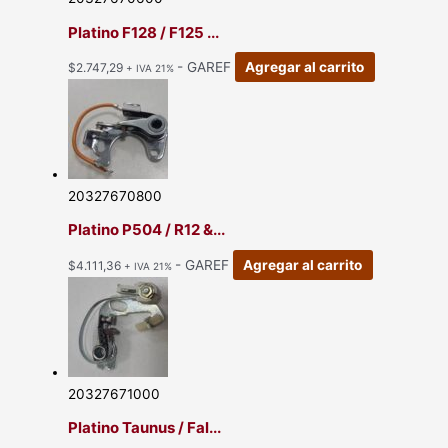
Platino F128 / F125 ...
- GAREF
Agregar al carrito
$
2.747,29
+ IVA 21%
20327670800
Platino P504 / R12 &...
- GAREF
Agregar al carrito
$
4.111,36
+ IVA 21%
20327671000
Platino Taunus / Fal...