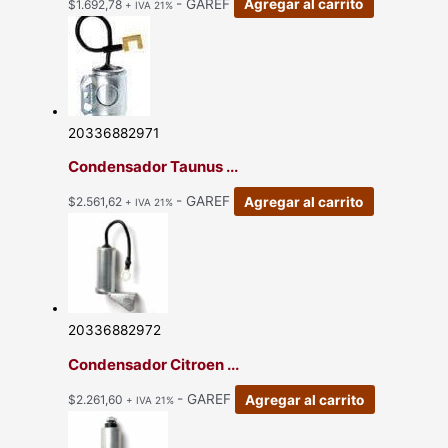
- GAREF
Agregar al carrito
$
1.692,78
+ IVA 21%
20336882971
Condensador Taunus ...
- GAREF
Agregar al carrito
$
2.561,62
+ IVA 21%
20336882972
Condensador Citroen ...
- GAREF
Agregar al carrito
$
2.261,60
+ IVA 21%