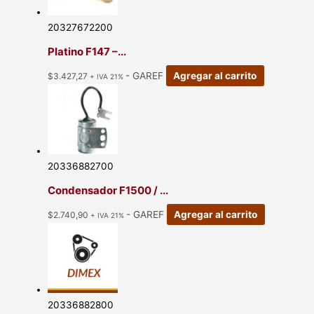
20327672200
Platino F147 –...
- GAREF
Agregar al carrito
$
3.427,27
+ IVA 21%
20336882700
Condensador F1500 / ...
- GAREF
Agregar al carrito
$
2.740,90
+ IVA 21%
20336882800