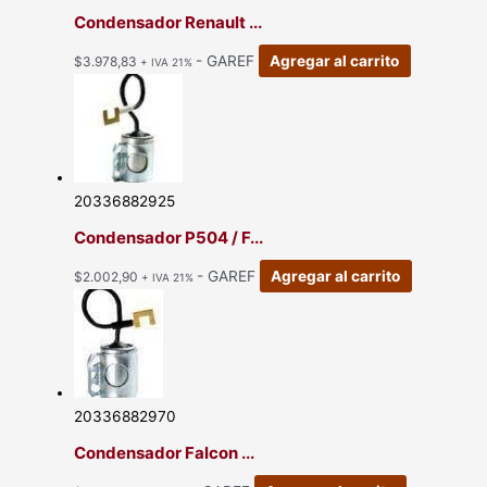
Condensador Renault ...
- GAREF
Agregar al carrito
$
3.978,83
+ IVA 21%
20336882925
Condensador P504 / F...
- GAREF
Agregar al carrito
$
2.002,90
+ IVA 21%
20336882970
Condensador Falcon ...