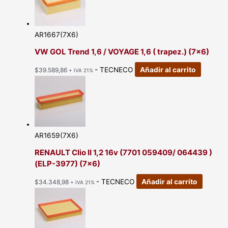
AR1667(7X6)
VW GOL Trend 1,6 / VOYAGE 1,6 ( trapez.) (7×6)
- TECNECO
Añadir al carrito
$
39.589,86
+ IVA 21%
AR1659(7X6)
RENAULT Clio II 1,2 16v (7701 059409/ 064439 )
(ELP-3977) (7×6)
- TECNECO
Añadir al carrito
$
34.348,98
+ IVA 21%