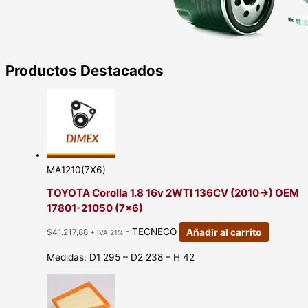
Productos Destacados
MA1210(7X6)
TOYOTA Corolla 1.8 16v 2WTI 136CV (2010->) OEM
17801-21050 (7×6)
- TECNECO
Añadir al carrito
$
41.217,88
+ IVA 21%
Medidas: D1 295 – D2 238 – H 42