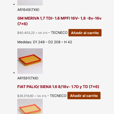
AR1649(7X6)
GM MERIVA 1,7 TDI- 1.8 MPFI 16V- 1,8 -8v-16v
(7×6)
- TECNECO
Añadir al carrito
$
40.403,22
+ IVA 21%
Medidas: D1 248 – D2 208 – H 42
AR1591(7X6)
FIAT PALIO/ SIENA 1.6 8/16v- 1.7D y TD (7×6)
- TECNECO
Añadir al carrito
$
26.319,60
+ IVA 21%