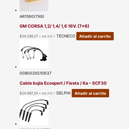
AR1590(7X6)
GM CORSA 1,2/ 1,4/ 1,6 16V. (7×6)
- TECNECO
Añadir al carrito
$
24.299,27
+ IVA 21%
008002XS10637
Cable bujia Ecosport / Fiesta / Ka – SCF30
- DELPHI
Añadir al carrito
$
24.997,24
+ IVA 21%